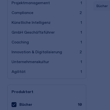
Projektmanagement
1
Bücher
Compliance
2
Künstliche Intelligenz
1
GmbH Geschäftsführer
1
Coaching
1
Innovation & Digitalisierung
2
Unternehmenskultur
1
Agilität
1
Produktart
Bücher
10