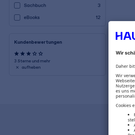
Sachbuch
3
eBooks
12
Kundenbewertungen
3 Sterne und mehr
aufheben