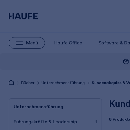
Menü
Haufe Office
Software & D
package_2
Bücher
Unternehmensführung
Kundenakquise & Ve
Kund
Unternehmensführung
0 Produkt
Führungskräfte & Leadership
1