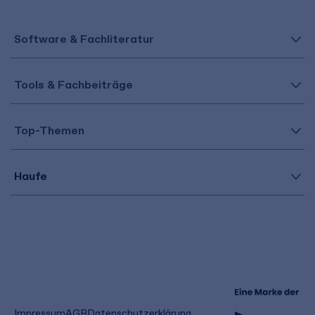
Software & Fachliteratur
Tools & Fachbeiträge
Top-Themen
Haufe
(öffnet
Impressum
AGB
Datenschutzerklärung