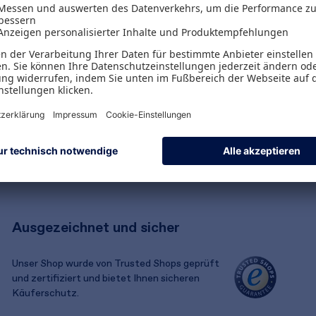
Kostenlose Rücksendungen
Alle Zahlungsarten
Ausgezeichnet und sicher
Unser Shop wurde von Trusted Shops geprüft
und zertifiziert und bietet Ihnen sicheren
Käuferschutz.