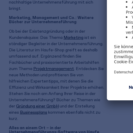
nachhaltige Unternehmensführung mit sich
bringt.
Marketing, Management und Co.: Weitere
Bücher zur Unternehmensführung
Ob bei der Existenzgründung oder in der
Kundenakquise: Das Thema
Marketing
ist ein
ständiger Begleiter in der Unternehmensführung.
Die Literatur im Haufe-Shop greift es deshalb
umfassend auf. Ergänzend finden Sie
Fachbücher und praxisorientierte Arbeitshilfen
zum Thema
Projektmanagement
. Entdecken Sie
neue Methoden und profitieren Sie von
hilfreichen Expertentipps, mit denen Sie die
Effizienz und Wirksamkeit Ihrer Projekte erhöhen.
Stehen Sie noch am Anfang Ihrer Reise in der
Unternehmensführung? Bücher zu Themen wie
der
Gründung einer GmbH
und der Erstellung
eines
Businessplans
kommen ebenfalls nicht zu
kurz.
Alles an einem Ort – in der
Unternehmensführungs-Software von Haufe