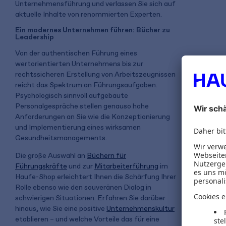
Unternehmensführung und verlassen Sie sich auf
aktuelle Inhalte von renommierten Experten.
Ein modernes Unternehmen führen: Bücher zu
Leadership
Von der authentischen Führung eines
wertorientierten Unternehmens bis zur
rechtssicheren Erstellung von Arbeitszeugnissen
reicht das Spektrum an Führungsaufgaben.
Psychologisch sinnvoll aufgebaute
Personalgespräche stellen genauso hohe
Anforderungen an Sie wie die Konzeptionierung
und Implementierung eines wirksamen
Gesundheitsmanagements.
Die große Auswahl an
Büchern für
Führungskräfte
und zur
Mitarbeiterführung
im
Haufe-Shop erleichtert Ihnen die Schärfung Ihrer
Rolle ebenso wie den souveränen Dialog in
schwierigen Situationen. Erfahren Sie darüber
hinaus, wie Sie eine positive
Unternehmenskultur
etablieren – und welche Vorteile das für eine