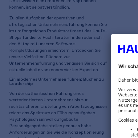
Detailwissen nicht mal eben im Kopf haben
können, ist selbstverständlich.
Zu allen Aufgaben der operativen und
strategischen Unternehmensführung können Sie
im umfangreichen Produktsortiment des Haufe-
Shops fundierte Fachliteratur finden oder sich
den Alltag mit unseren Software-
Komplettlösungen erleichtern. Entdecken Sie
unsere Vielfalt an Büchern zur
Unternehmensführung und verlassen Sie sich auf
aktuelle Inhalte von renommierten Experten.
Ein modernes Unternehmen führen: Bücher zu
Leadership
Von der authentischen Führung eines
wertorientierten Unternehmens bis zur
rechtssicheren Erstellung von Arbeitszeugnissen
reicht das Spektrum an Führungsaufgaben.
Psychologisch sinnvoll aufgebaute
Personalgespräche stellen genauso hohe
Anforderungen an Sie wie die Konzeptionierung