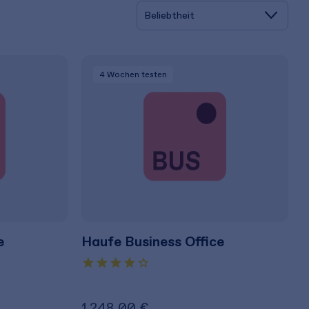
4 Wochen
testen
e
Haufe Business Office
1.248,00 €