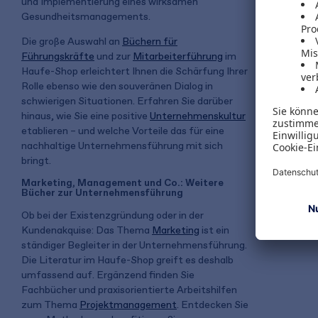
und Implementierung eines wirksamen
Gesundheitsmanagements.
Die große Auswahl an
Büchern für
Führungskräfte
und zur
Mitarbeiterführung
im
Haufe-Shop erleichtert Ihnen die Schärfung Ihrer
Rolle ebenso wie den souveränen Dialog in
schwierigen Situationen. Erfahren Sie darüber
hinaus, wie Sie eine positive
Unternehmenskultur
etablieren – und welche Vorteile das für eine
nachhaltige Unternehmensführung mit sich
bringt.
Marketing, Management und Co.: Weitere
Bücher zur Unternehmensführung
Ob bei der Existenzgründung oder in der
Kundenakquise: Das Thema
Marketing
ist ein
ständiger Begleiter in der Unternehmensführung.
Die Literatur im Haufe-Shop greift es deshalb
umfassend auf. Ergänzend finden Sie
Fachbücher und praxisorientierte Arbeitshilfen
zum Thema
Projektmanagement
. Entdecken Sie