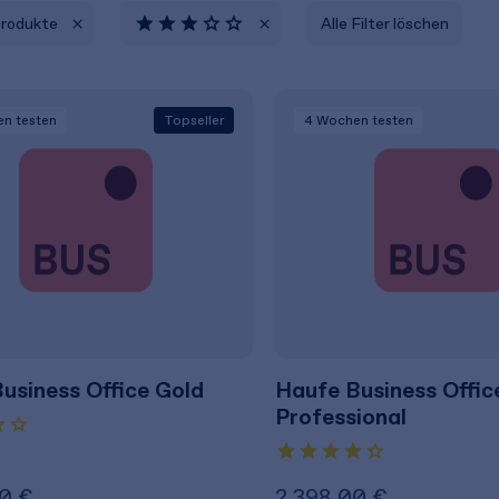
Produkte
Alle Filter löschen
en
testen
Topseller
4 Wochen
testen
usiness Office Gold
Haufe Business Offic
Professional
0 €
2.398,00 €