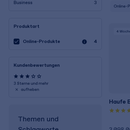
Business
3
Online-
Produktart
4 Woch
Online-Produkte
4
Kundenbewertungen
3 Sterne und mehr
aufheben
Haufe B
Themen und
Schlagworte
3.098,0