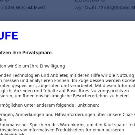
.
3.314,86 €
inkl. MwSt.
zzgl. MwSt.
2.565,86 €
inkl. 
3
von 3 Produkten g