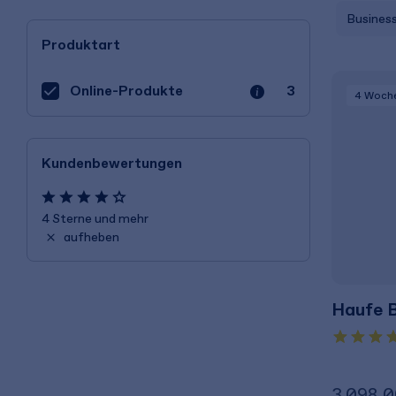
Busines
Produktart
Online-Produkte
3
4 Woch
Kundenbewertungen
4 Sterne und mehr
aufheben
Haufe B
3.098,0