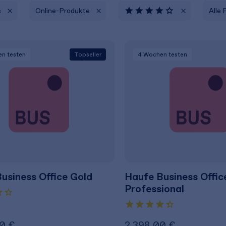
s
Online-Produkte
Alle 
en
testen
Topseller
4 Wochen
testen
usiness Office Gold
Haufe Business Offic
Professional
0 €
2.398,00 €