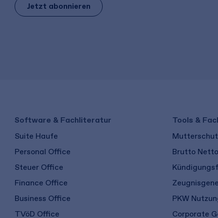
Jetzt abonnieren
Software & Fachliteratur
Tools & Fac
Suite Haufe
Mutterschutz
Personal Office
Brutto Nett
Steuer Office
Kündigungsf
Finance Office
Zeugnisgene
Business Office
PKW Nutzung
TVöD Office
Corporate G