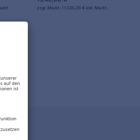
MwSt.
zzgl. MwSt.
1.335,36 €
inkl. MwSt.
eladen