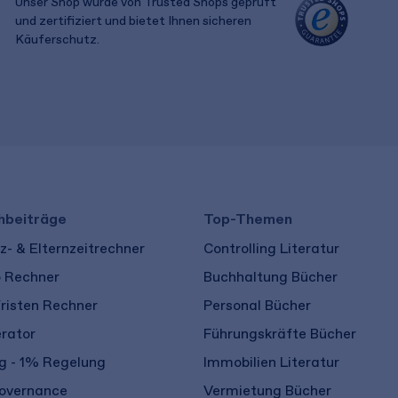
Unser Shop wurde von Trusted Shops geprüft
und zertifiziert und bietet Ihnen sicheren
Käuferschutz.
​ ​
hbeiträge
Top-Themen
- & Elternzeitrechner
Controlling Literatur
o Rechner
Buchhaltung Bücher
risten Rechner
Personal Bücher
rator
Führungskräfte Bücher
 - 1% Regelung
Immobilien Literatur
overnance
Vermietung Bücher