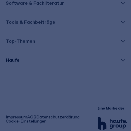
Software & Fachliteratur
Tools & Fachbeiträge
Top-Themen
Haufe
(öffnet
Impressum
AGB
Datenschutzerklärung
in
Cookie-Einstellungen
einem
neuen