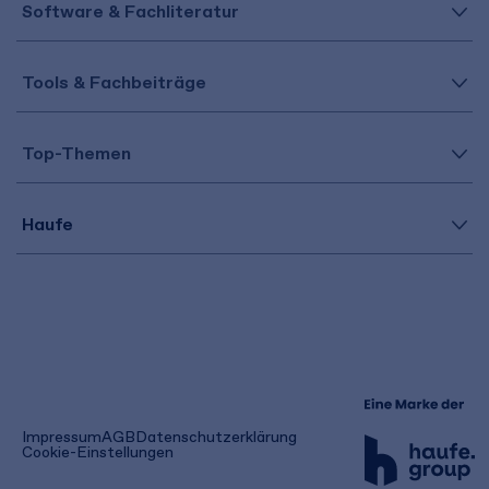
Software & Fachliteratur
Tools & Fachbeiträge
Top-Themen
Haufe
(öffnet
Impressum
AGB
Datenschutzerklärung
in
Cookie-Einstellungen
einem
neuen