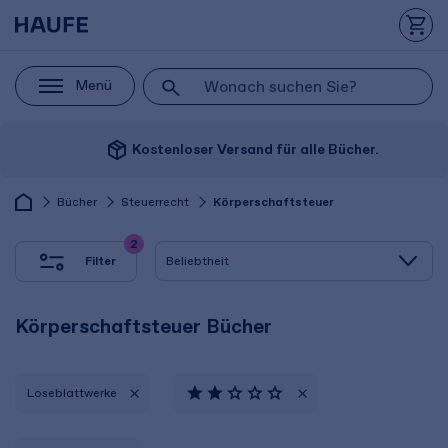
Menü
package_2
Kostenloser Versand für alle Bücher.
Bücher
Steuerrecht
Körperschaftsteuer
2
Filter
Körperschaftsteuer Bücher
Lose­blatt­werke