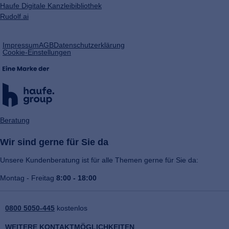
Haufe Digitale Kanzleibibliothek
Rudolf.ai
(öffnet
Impressum
AGB
Datenschutzerklärung
in
Cookie-Einstellungen
einem
neuen
Tab)
Beratung
Wir sind gerne für Sie da
Unsere Kundenberatung ist für alle Themen gerne für Sie da:
Montag - Freitag
8:00 - 18:00
0800 5050-445
kostenlos
WEITERE KONTAKTMÖGLICHKEITEN