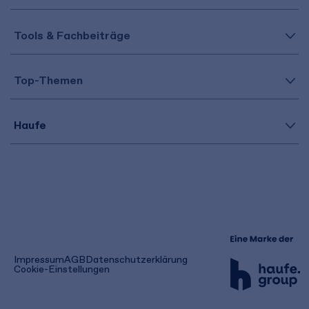
Tools & Fachbeiträge
Top-Themen
Haufe
(öffnet
Impressum
AGB
Datenschutzerklärung
in
Cookie-Einstellungen
einem
neuen
Tab)