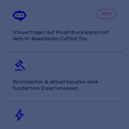
NEU
Steuerfragen auf Knopfdruck klären mit
dem KI-Assistenten CoPilot Tax
gavel
Rechtssicher & aktuell beraten dank
fundiertem Expertenwissen
bolt