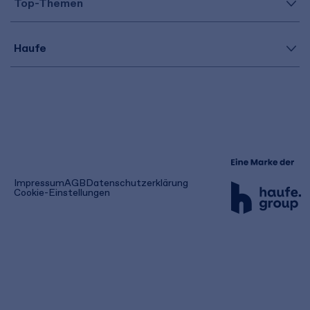
Top-Themen
Haufe
(öffnet
Impressum
AGB
Datenschutzerklärung
in
Cookie-Einstellungen
einem
neuen
Tab)