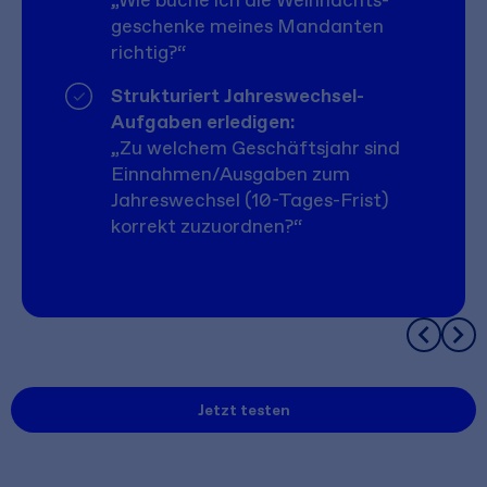
geschenke meines Mandanten
richtig?“
Strukturiert Jahreswechsel-
Aufgaben erledigen:
„Zu welchem Geschäftsjahr sind
Einnahmen/Ausgaben zum
Jahreswechsel (10-Tages-Frist)
korrekt zuzuordnen?“
Jetzt testen