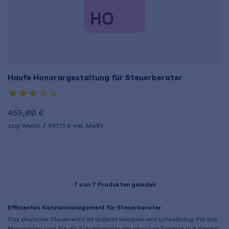
Haufe Honorargestaltung für Steuerberater
459,00 €
zzgl. MwSt.
491,13 €
inkl. MwSt.
7
von 7 Produkten geladen
Effizientes Kanzleimanagement für Steuerberater
Das deutsche Steuerrecht ist äußerst komplex und schnelllebig. Für Ihre
Mandanten sind Sie als Steuerberater der absolute Experte auf diesem