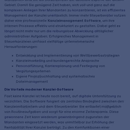
Gebiet. Damit Sie genügend Zeit haben, sich voll und ganz auf die
komplexen Anliegen Ihrer Mandanten zu konzentrieren, ist ein effizientes
Management der Kanzlei unerlässlich. Immer mehr Steuerberater nutzen
daher eine professionelle
Kanzleimanagement Software
, um ihre
internen Prozesse effektiv und strukturiert zu gestalten. Dabei geht es
längst nicht mehr nur um die reibungslose Abwicklung alltäglicher
administrativer Aufgaben. Erfolgreiches Management in
Steuerkanzleien umfasst vielfältige unternehmerische
Herausforderungen:
Entwicklung und Implementierung von Wettbewerbsstrategien
Kanzleimarketing und kundengerechte Ansprache
Personalführung, Karriereplanung und Festlegung von
Vergütungssystemen
Eigene Finanzbuchhaltung und systematisches
Dateimanagement
Die Vorteile moderner Kanzlei-Software
Fast keine Kanzlei ist heute noch bereit, auf digitale Unterstützung zu
verzichten. Die Software fungiert als zentrales Bindeglied zwischen den
Kanzleimitarbeitern und dem Steuerberater. Sie entlastet maßgeblich
von Routineaufgaben und sorgt für eine enorme Zeitersparnis. Diese
gewonnene Zeit kann wiederum gewinnbringend zugunsten der
Mandanten eingesetzt werden, was unmittelbar zur Erhöhung der
Rentabilität Ihrer Kanzlei beiträgt. Zu den Kernfunktionen einer