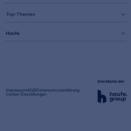
Top-Themen
Haufe
(öffnet
Impressum
AGB
Datenschutzerklärung
in
Cookie-Einstellungen
einem
neuen
Tab)