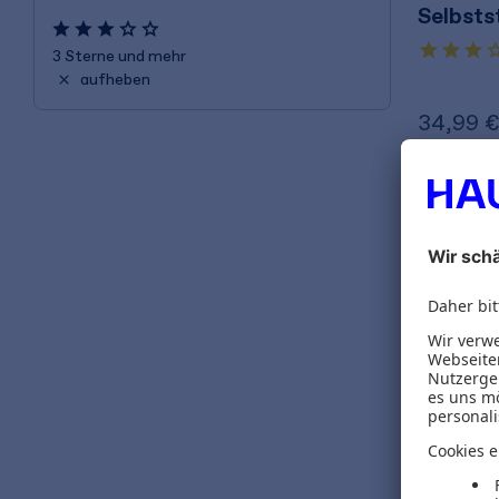
Selbst
3 Sterne und mehr
aufheben
34,99 
inkl. MwSt.