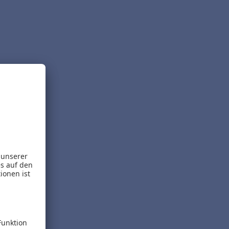
t.
eladen