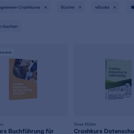
gswesen Crashkurse
Bücher
eBooks
er löschen
Versand
en
Rose Müller
rs Buchführung für
Crashkurs Datenschu