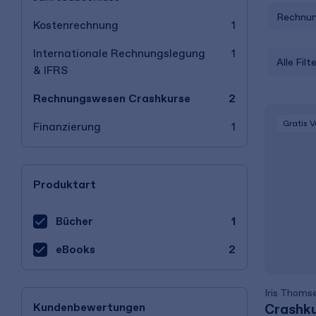
Rechnun
Kostenrechnung
1
Internationale Rechnungslegung
1
Alle Filt
& IFRS
Rechnungswesen Crashkurse
2
Gratis 
Finanzierung
1
Produktart
Bücher
1
eBooks
2
Iris Thoms
Kundenbewertungen
Crashku