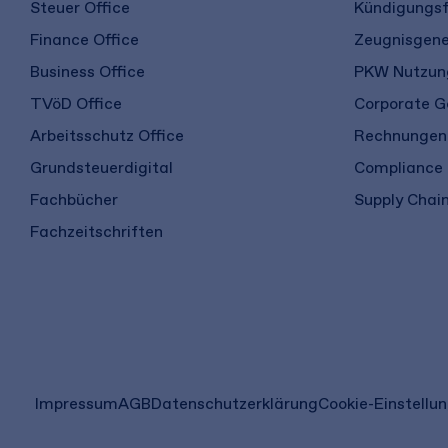
Steuer Office
Kündigungsf
Finance Office
Zeugnisgene
Business Office
PKW Nutzung
TVöD Office
Corporate G
Arbeitsschutz Office
Rechnungen 
Grundsteuerdigital
Compliance
Fachbücher
Supply Chain
Fachzeitschriften
(öffnet
Impressum
AGB
Datenschutzerklärung
Cookie-Einstellu
in
einem