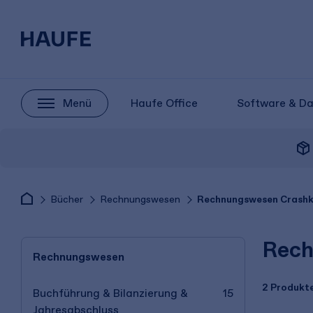
Menü
Haufe Office
Software & D
package_2
Bücher
Rechnungswesen
Rechnungswesen Crashk
Rech
Rechnungswesen
2 Produkt
Buchführung & Bilanzierung &
15
Jahresabschluss