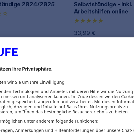
ständige 2024/2025
Selbstständige - inkl.
Arbeitshilfen online
€
33,99 €
32,70 €
zzgl. MwSt.
inkl. MwSt.
31,77 €
zzgl. MwS
2
von 2 Produkten g