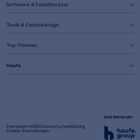
Software & Fachliteratur
Tools & Fachbeiträge
Top-Themen
Haufe
(öffnet
Impressum
AGB
Datenschutzerklärung
in
Cookie-Einstellungen
einem
neuen