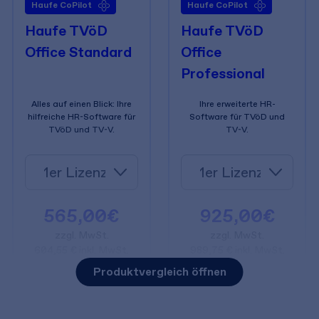
Haufe CoPilot
Haufe CoPilot
Haufe TVöD
Haufe TVöD
Office Standard
Office
Professional
Alles auf einen Blick: Ihre
Ihre erweiterte HR-
hilfreiche HR-Software für
Software für TVöD und
TVöD und TV-V.
TV-V.
565,00€
925,00€
zzgl. MwSt.
zzgl. MwSt.
604,55 € inkl. MwSt.
989,75 € inkl. MwSt.
Produktvergleich öffnen
In den Warenkorb
In den Warenkorb