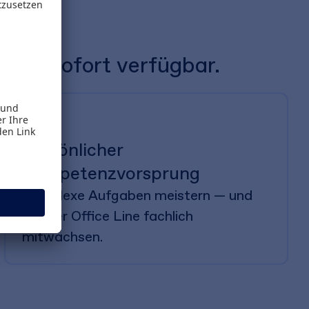
 Sie sofort verfügbar.
Persönlicher
Kompetenzvorsprung
Komplexe Aufgaben meistern — und
mit der Office Line fachlich
mitwachsen.