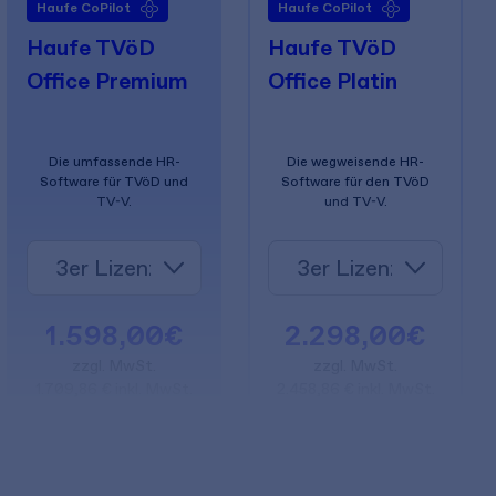
Haufe CoPilot
Haufe CoPilot
Haufe TVöD
Haufe TVöD
Office Premium
Office Platin
Die umfassende HR-
Die wegweisende HR-
Software für TVöD und
Software für den TVöD
TV-V.
und TV-V.
1.598,00€
2.298,00€
zzgl. MwSt.
zzgl. MwSt.
1.709,86 € inkl. MwSt.
2.458,86 € inkl. MwSt.
In den Warenkorb
In den Warenkorb