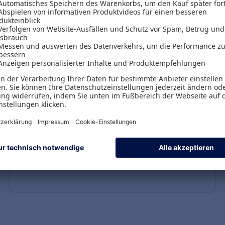
n können - rechtssicher und für
Exklusives Expertenwissen
Lernen Sie von Top-Fachkräften — mit
exklusiven Online-Seminaren, die in
Ihrer Office Line enthalten sind.