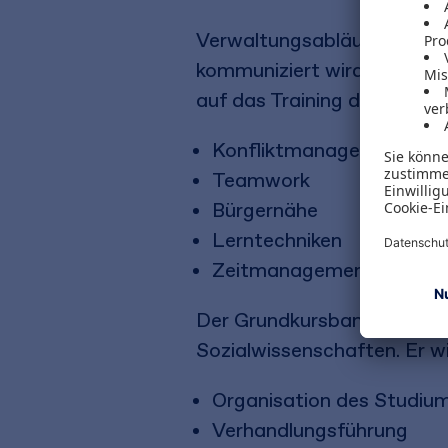
Verwaltungsabläufe werden 
kommuniziert wird. Im Rahm
auf das Training der sog. 
Konfliktmanagement
Teamwork
Bürgernähe
Lerntechniken
Zeitmanagement
Der Grundkursband basiert 
Sozialwissenschaften. Er w
Organisation des Studiu
Verhandlungsführung