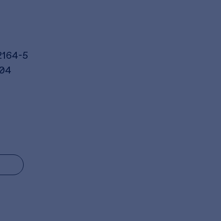
2164-5
004