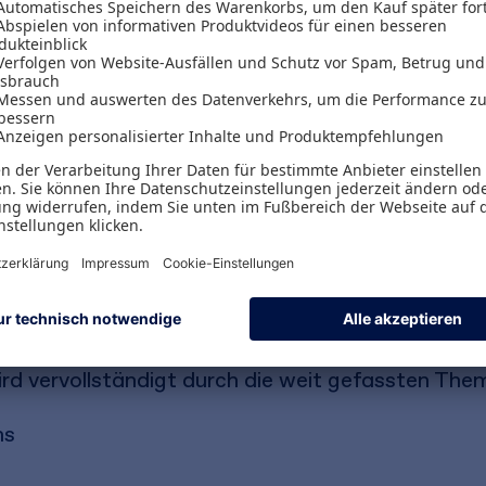
für den Bürger transparenter, wenn auf Seiten d
en der Steuerausbildung legt die Finanzverwalt
sozialen Kompetenzen wie:
auf einer kompakten Darstellung zu den Grundla
ird vervollständigt durch die weit gefassten The
ms