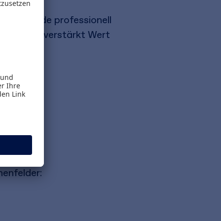
er Behörde professionell
ung daher verstärkt Wert
gen der
menfelder: