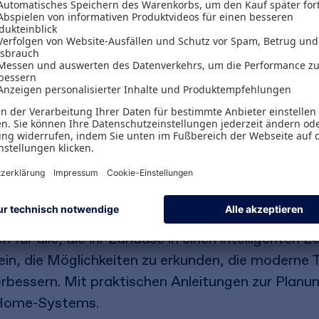
und innovative Gestaltungskonzepte bieten die g
fähigen und vernetzten Lebensräumen zu mache
 von Achim Hohorst, Christoph Jacob, Sara Kuk
pertinnen und Experten aus IT, Architektur, Tech
undierte Einblicke in die Grundlagen, neuesten T
erfahren, wie KI-gesteuerte Systeme das Leben 
re Energien in intelligente Automationssysteme i
n Zeitalter unsere Interaktion mit unseren Wohn
n für alle, die ihr Zuhause in einen intelligente
ein, die Möglichkeiten zu erkunden, die moderne 
erbessern. Mit praktischen Anleitungen zur Planu
-Home-Systems.