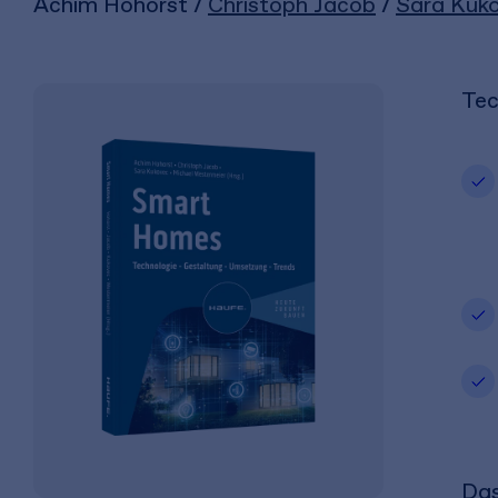
Achim Hohorst /
Christoph Jacob
/
Sara Kuk
Tec
Das