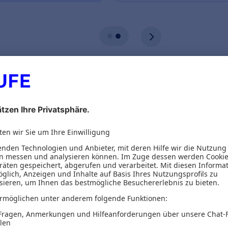
ionen
eber
Inhaltsverzeichnis
hnologien des Wohnens