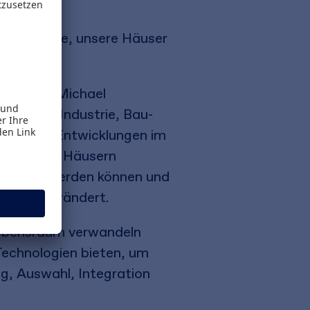
roße Chance, unsere Häuser
n.
ovec und Michael
nologie, Industrie, Bau-
rends und Entwicklungen im
in unseren Häusern
ntegriert werden können und
räumen verändert.
n Lebensraum verwandeln
Technologien bieten, um
ng, Auswahl, Integration