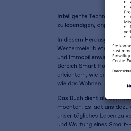
Intelligente Technologien 
zu lebendigen, anpassungs
In diesem Herausgeberwerk
Westermeier bieten Ihnen Ex
und Immobilienwirtschaft f
Bereich Smart Homes. Sie 
erleichtern, wie erneuerba
wie das Wohnen im digitale
Das Buch dient als Leitfade
möchten. Es lädt uns dazu 
unser tägliches Leben zu v
und Wartung eines Smart