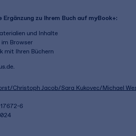
eie Ergänzung zu Ihrem Buch auf myBook+:
terialien und Inhalte
n im Browser
k mit Ihren Büchern
s.de.
rst/Christoph Jacob/Sara Kukovec/Michael We
-17672-6
2024