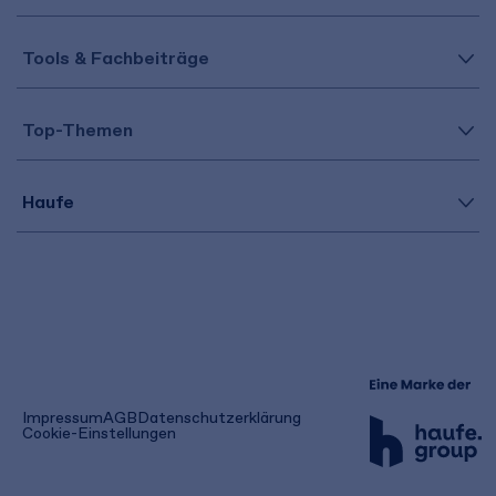
Tools & Fachbeiträge
Top-Themen
Haufe
(öffnet
Impressum
AGB
Datenschutzerklärung
in
Cookie-Einstellungen
einem
neuen
Tab)