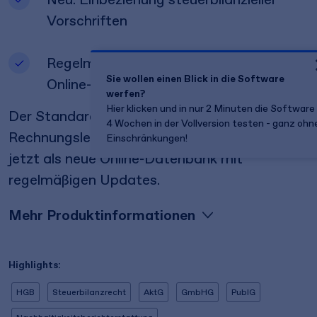
Vorschriften
Regelmäßige Aktualisierung durch
Sie wollen einen Blick in die Software
Online-Updates
werfen?
Hier klicken und in nur 2 Minuten die Software
Der Standardkommentar zur
4 Wochen in der Vollversion testen - ganz ohn
Rechnungslegung und Unternehmensprüfung
Einschränkungen!
jetzt als neue Online-Datenbank mit
regelmäßigen Updates.
Mehr Produktinformationen
Highlights:
HGB
Steuerbilanzrecht
AktG
GmbHG
PublG