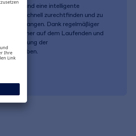
rführung und eine intelligente
Sie sich schnell zurechtfinden und zu
halten gelangen. Dank regelmäßiger
 zudem immer auf dem Laufenden und
tige Änderung der
chen Vorgaben.