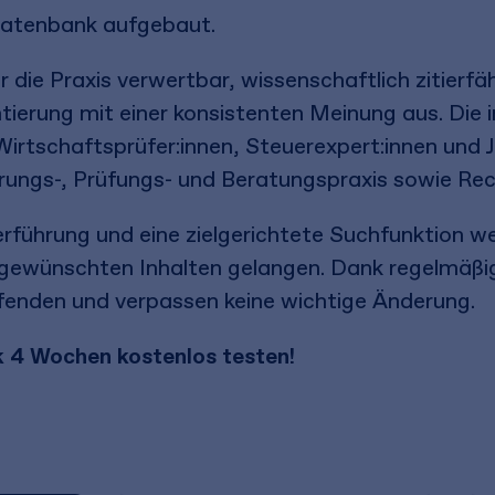
-Datenbank aufgebaut.
r die Praxis verwertbar, wissenschaftlich zitierfä
erung mit einer konsistenten Meinung aus. Die in
tschaftsprüfer:innen, Steuerexpert:innen und Ju
ierungs-, Prüfungs- und Beratungspraxis sowie Re
erführung und eine zielgerichtete Suchfunktion we
 gewünschten Inhalten gelangen. Dank regelmäßi
nden und verpassen keine wichtige Änderung.
k 4 Wochen kostenlos testen!