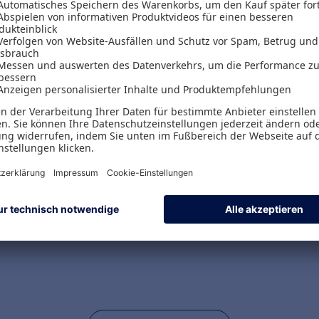
eine intuitive Benutze
Volltextsuche werden 
Ihren gewünschten In
Updates bleiben Sie
verpassen keine wich
handelsbilanzrechtli