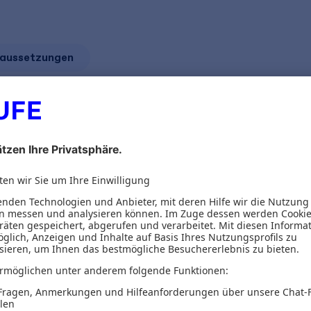
aussetzungen
 Klassikers als Onli
Alles aus ein
Von der Startseite gr
Kommentierungen sow
Verwaltungsanweisun