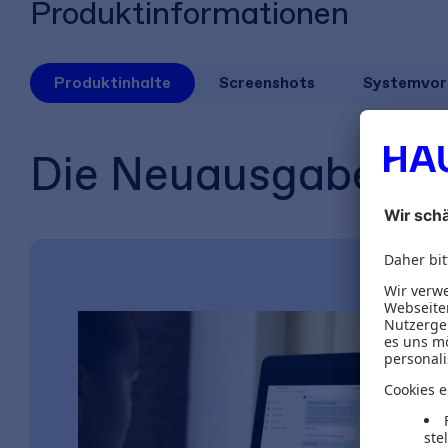
Produktinformationen
Produktinhalte
Screenshots
Systemvor
Die Neuausgabe des