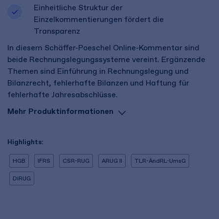
Einheitliche Struktur der
Einzelkommentierungen fördert die
Transparenz
In diesem Schäffer-Poeschel Online-Kommentar sind
beide Rechnungslegungssysteme vereint. Ergänzende
Themen sind Einführung in Rechnungslegung und
Bilanzrecht, fehlerhafte Bilanzen und Haftung für
fehlerhafte Jahresabschlüsse.
Mehr Produktinformationen
Highlights:
HGB
IFRS
CSR-RUG
ARUG II
TLR-ÄndRL-UmsG
DiRUG