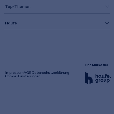
Top-Themen
Haufe
(öffnet
Impressum
AGB
Datenschutzerklärung
in
Cookie-Einstellungen
einem
neuen
Tab)