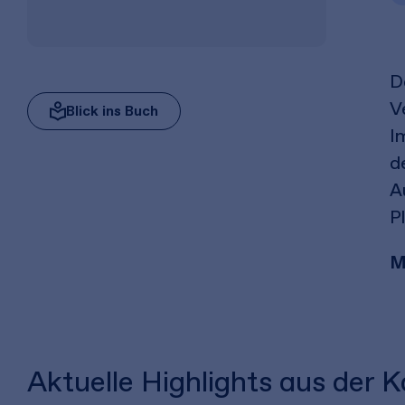
Da
V
Blick ins Buch
I
d
A
P
M
Aktuelle Highlights aus der 