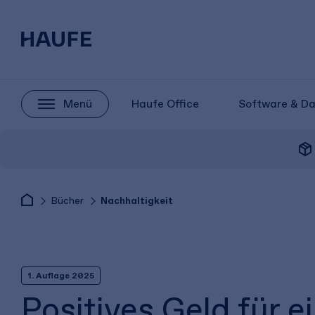
Menü
Haufe Office
Software & D
package_2
Bücher
Nachhaltigkeit
1. Auflage 2025
Positives Geld für e