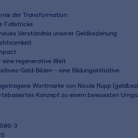
ernis der Transformation
 Fallstricke
n neues Verständnis unserer Geldbeziehung
Achtsamkeit
Impact
eine regenerative Welt
tives-Geld-Bilden – eine Bildungsinitiative
eingetragene Wortmarke von Nicole Rupp (geldbez
wertebasiertes Konzept zu einem bewussten Umga
8506-3
25