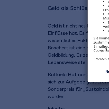
Geld als Schlüssel zu 
Geld ist nicht neutral, es 
Einflüsse hat. Es formt und
wesentlicher Faktor in der
Boschert ist eine Kombinat
Geldbildung. Es zeigt, wie
Lebensweise stellt.
Raffaela Hofmann und Friedh
sich zur Aufgabe gesetzt h
Sonderpreis für „Sustaina
worden.
Inhalte: