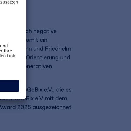
tive als auch negative
 und ist somit ein
aela Hofmann und Friedhelm
r Impact-Orientierung und
en und regenerativen
iative PoGeBix e.V., die es
5 ist PoGeBix e.V mit dem
n Award 2025 ausgezeichnet