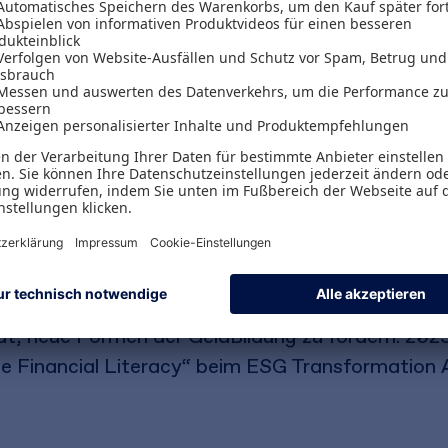
nachhaltigen Entscheidungen
hat eine transformatorische Kraft, die sowohl posi
 verändert unser Denken und Handeln tiefgreifend
 Gestaltung unserer Zukunft. Das Buch von Raff
ion aus achtsamen Geldentscheidungen, positive
 man Geld bewusst in den Dienst einer nachhaltig
elm Boschert sind Gründer:innen der Bildungsinit
at, neue Formen der GeldBildung zu fördern. 202
ble Financial Literacy“ beim ESG Transformatio