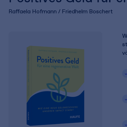
Raffaela Hofmann / Friedhelm Boschert
W
s
v