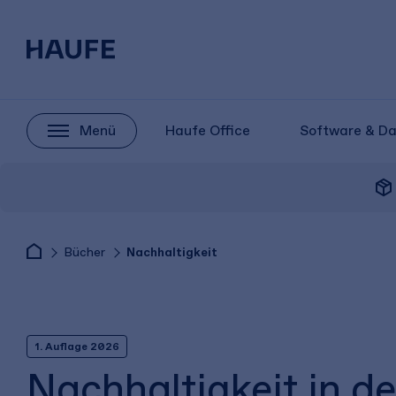
Menü
Haufe Office
Software & D
package_2
Bücher
Nachhaltigkeit
1. Auflage 2026
Nachhaltigkeit in d