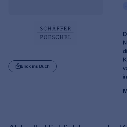
D
N
d
K
Blick ins Buch
v
i
M