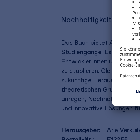
Nachhaltigkeit in betr
Das Buch bietet Anregungen
Studiengänge. Es richtet s
Entwickler:innen und zielt 
zu etablieren. Gleichzeitig 
zukünftige Herausforderunge
theoretischen Grundlagen, 
anregen, Nachhaltigkeit al
und innovative Lösungen für
Herausgeber:
Arie Verkui
Bestell-Nr.:
E12255