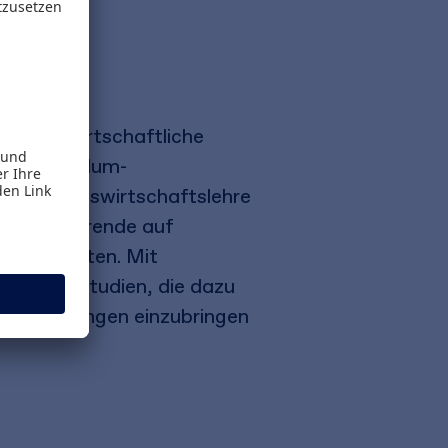
etriebswirtschaftliche
nd Curriculum-
der Betriebswirtschaftslehre
 die Studierende auf
t vorbereiten. Mit
ens-Fallstudien, die dazu
ragestellungen einzubringen