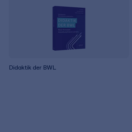
Didaktik der BWL
49,99 €
inkl. MwSt.
46,72 €
zzgl. MwSt.