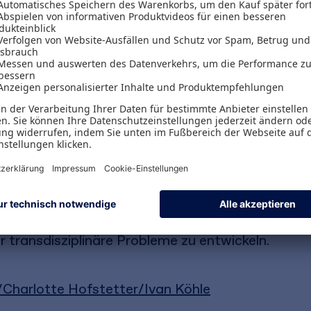
iebswirtschaftlichen Studiengängen
 zur Integration von Nachhaltigkeitsthemen in b
ich an Hochschullehrende, Studiengangleitende u
darauf ab, Nachhaltigkeit als zentrale Dimension 
liefert es praxisorientierte Ansätze für die Lehre,
n in einer nachhaltigkeitsorientierten Wirtschaf
didaktischen Beispielen und konkreten Unternehm
s Querschnittsthema in betriebswirtschaftliche F
 transdisziplinäre Probleme zu entwickeln.
l/Charlotte Hofstetter/Ivan Köhle