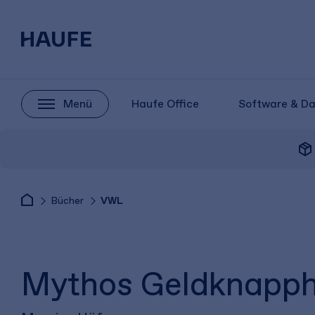
Menü
Haufe Office
Software & D
package_2
Bücher
VWL
Mythos Geldknapph