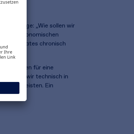
haftliche
n der Frage: „Wie sollen wir
tems und ökonomischen
m des Staates chronisch
e Reformen für eine
as, wozu wir technisch in
ns auch leisten. Ein