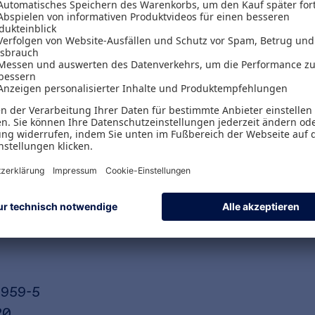
ichheit, politischer Rechtsruck ― große gesellsc
u lösen gilt. Leider scheitern Reformen zumeist a
eitete Irrtümer zur Funktionsweise des Geldsys
u, dass wir den politischen Handlungsspielrau
n des Gemeinwohls.
ythos der Geldknappheit und skizziert progressiv
Nachhaltigkeit ― im Sinne des Gemeinwohls. All d
ir uns demokratisch einigen können, können wir u
 ist möglich!
4959-5
20