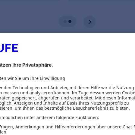
ionen
Inhaltsverzeichnis
litik ist möglich!