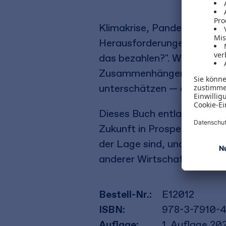
Klimakrise, Pandemie, Ungle
Herausforderungen, die es z
das bezahlen?". Weit verbr
Zusammenhängen führen daz
unterschätzen ― auf Koste
Dieses Buch entlarvt den M
Zukunft in Prosperität und 
der Lage sind, und worauf w
anderer Wirtschaftsentwurf
Bestell-Nr.:
E12012
ISBN:
978-3-7910-
Auflage:
1. Auflage 20