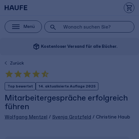
Menü
package_2
Kostenloser Versand für alle Bücher.
Zurück
Top bewertet
14. aktualisierte Auflage 2025
Mitarbeitergespräche erfolgreich
führen
Wolfgang Mentzel
/
Svenja Grotzfeld
/ Christine Haub