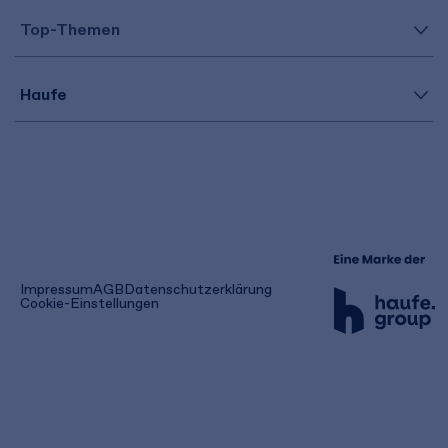
Top-Themen
Haufe
(öffnet
Impressum
AGB
Datenschutzerklärung
in
Cookie-Einstellungen
einem
neuen
Tab)