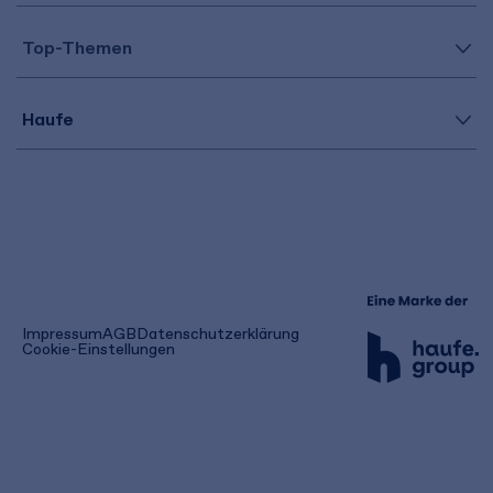
Top-Themen
Haufe
(öffnet
Impressum
AGB
Datenschutzerklärung
in
Cookie-Einstellungen
einem
neuen
Tab)