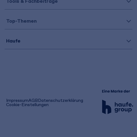
Tools & Fachbeiträge
Top-Themen
Haufe
(öffnet
Impressum
AGB
Datenschutzerklärung
in
Cookie-Einstellungen
einem
neuen
Tab)