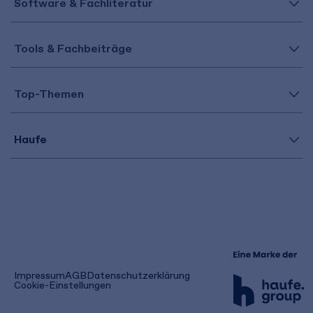
Software & Fachliteratur
Tools & Fachbeiträge
Top-Themen
Haufe
(öffnet
Impressum
AGB
Datenschutzerklärung
in
Cookie-Einstellungen
einem
neuen