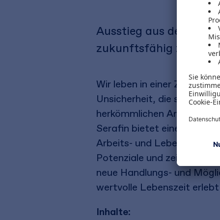
Ausstieg aus dem Hams
zukunftsfähig zu gesta
Wir leben in einer Zeit, in 
Unsicherheit, die so schnell
herkömmlichen Arbeitswei
Serafin bietet einen Werkz
Arbeits- und Lebenswelt ne
Potenziale und zeigt, wie d
neue Handlungs- und Möglich
wertvolle Lebenszeit erlebt
Inhalte: