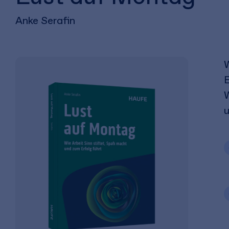
Anke Serafin
W
E
W
u