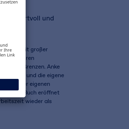
ork wertvoll und
e. Eine Zeit großer
ir mit unseren
 unsere Grenzen. Anke
zubrechen und die eigene
icklung der eigenen
nnen. Ihr Buch eröffnet
beitszeit wieder als