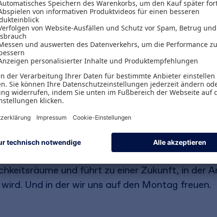
terrad. Impulse und Lösungen, um New W
lten und dein volles Potenzial zu nutzen
der schon morgen nichts mehr so sein wird wie heut
lebig und komplex ist wie nie zuvor. Hier stoßen w
sen und Kommunikationsstrukturen zunehmend an
eugkasten, um aktiv aus überholten Mustern aus
u zu gestalten. Sie ermutigt zur bewussten Entw
iese sinnvoll und zielführend eingesetzt werden kö
keitsräume und führt zu einer Zukunft, in der Ar
 wird. Und in der wir uns auf den Montag freuen.