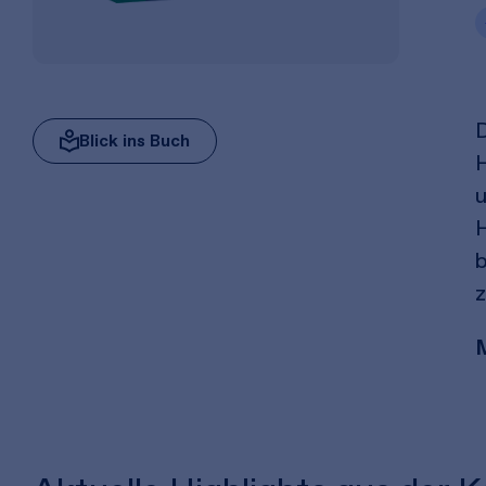
D
Blick ins Buch
H
u
H
b
z