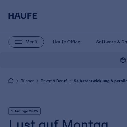
Menü
Haufe Office
Software & D
package_2
Bücher
Privat & Beruf
Selbstentwicklung & persö
1. Auflage 2025
Lust auf Montag