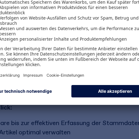
gsbuch für Lexware warenwirtschaft
 Sie systematisch durch Ihre Lexware-Software un
irtschaft effizient und professionell führen. Lei
bbildungen führen Sie durch das Programm und er
rainingsbuch ist perfekt auf die einzelnen Arbeit
bgestimmt und optimal als begleitende Kursunt
eeignet.
lick:
ware bis zur effektiven Erfassung der Stammdate
Artikel optimal verwalten