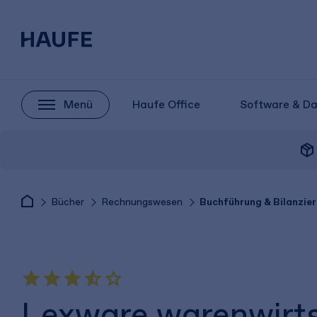
Menü
Haufe Office
Software & D
package_2
Bücher
Rechnungswesen
Buchführung & Bilanzier
Lexware warenwirts