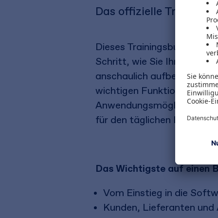
Das offizielle Trainin
Dieses Trainingsbuch führt
Schritt, wie Sie Ihre Warenw
anschaulich aufbereitete A
wichtigen Funktionen. Das T
Anwendungsmöglichkeiten a
für den täglichen Einsatz g
Das Wichtigste auf einen B
Vom Einstieg in die Soft
Kunden, Lieferanten und 