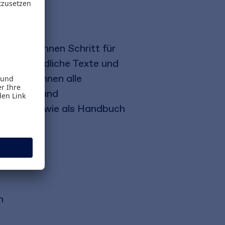
d zeigt Ihnen Schritt für
cht verständliche Texte und
läutern Ihnen alle
sschritte und
erlage sowie als Handbuch
n