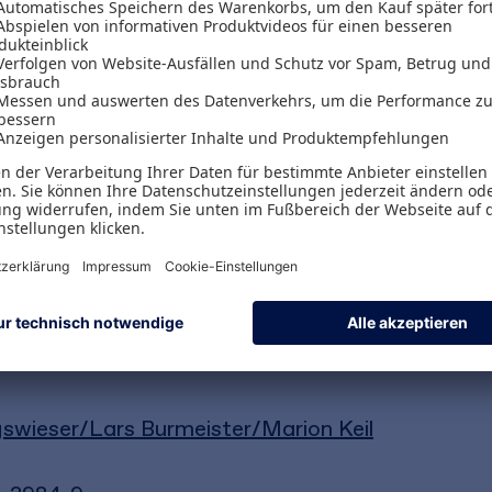
effizient miteinander zu verzahnen, darum geht 
hichten
erläutert das Autorenteam die Erfolgsfa
htbaren Modells. Berater und Change-Manager erha
 Systemdiagnose über Prozessarchitektur und -de
 Aufgabe, Unternehmen zu raschem und nachhalti
l auch stets die
soziale Verantwortung
im Fokus
gswieser/Lars Burmeister/Marion Keil