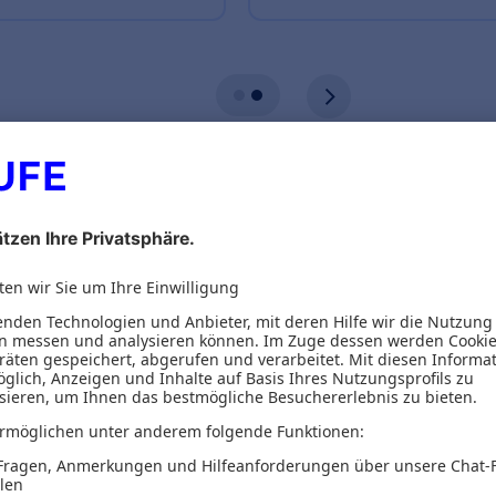
ionen
eber
Inhaltsverzeichnis
Fachs profitieren