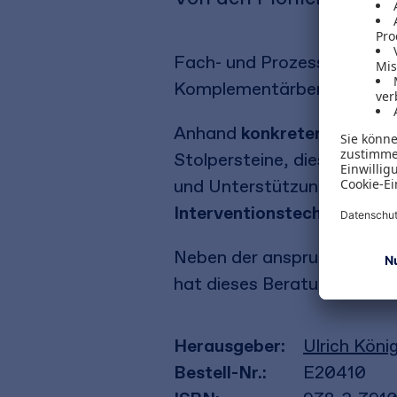
Fach- und Prozessberatung 
Komplementärberatung.
Anhand
konkreter Fallgesc
Stolpersteine, dieses fruc
und Unterstützung: von der
Interventionstechniken
.
Neben der anspruchsvollen
hat dieses Beratungsmodel
Herausgeber:
Ulrich Köni
Bestell-Nr.:
E20410