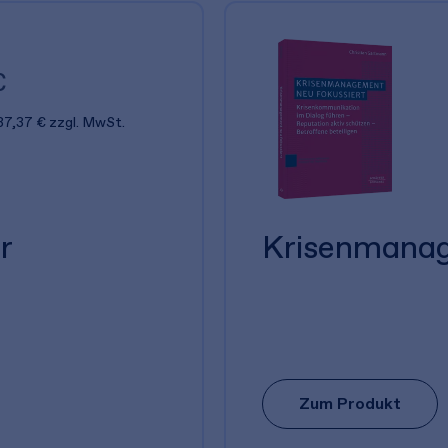
€
37,37 €
zzgl. MwSt.
r
Krisenmanag
Zum Produkt