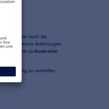
es bei der
ktoren, aber auch die
lten hilfreiche Anleitungen
sign bis hin zu
konkreten
gem Erfolg zu verhelfen,
.