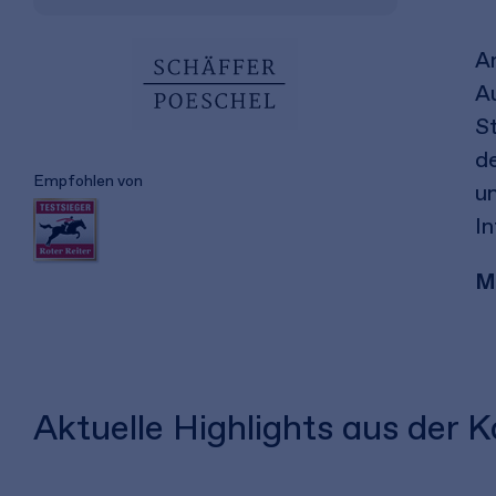
An
Au
St
d
Empfohlen von
un
In
M
Aktuelle Highlights aus der