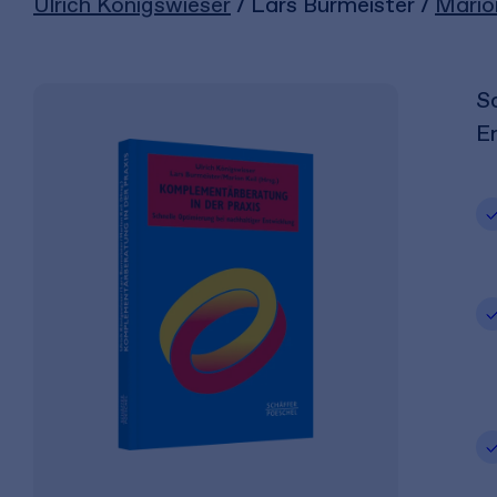
Ulrich Königswieser
/ Lars Burmeister /
Marion
Sc
E