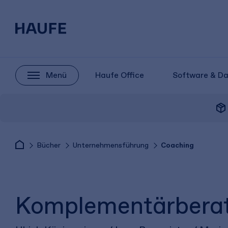
Menü
Haufe Office
Software & D
package_2
Bücher
Unternehmensführung
Coaching
Komplementärberatu