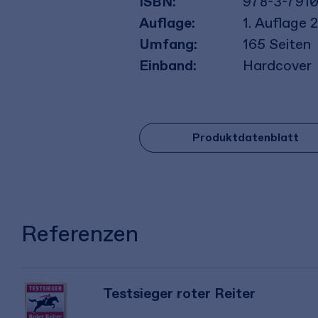
ISBN:
978-3-791
Auflage:
1. Auflage 
Umfang:
165
Seiten
Einband:
Hardcover
Produktdatenblatt
Referenzen
Testsieger roter Reiter