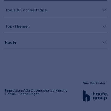
Tools & Fachbeiträge
Top-Themen
Haufe
(öffnet
Impressum
AGB
Datenschutzerklärung
in
Cookie-Einstellungen
einem
neuen
Tab)