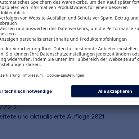
nd alle wichtigen Grundbegriffe, Grundlagen un
Rechtsgebiete. Eine Fülle von
praxisnahen Beis
orbereitung auf Klausuren und mündliche Prüfunge
sichtlich Gesetzgebung, Rechtsprechung und Ve
5122-2
eitete und aktualisierte Auflage 2021