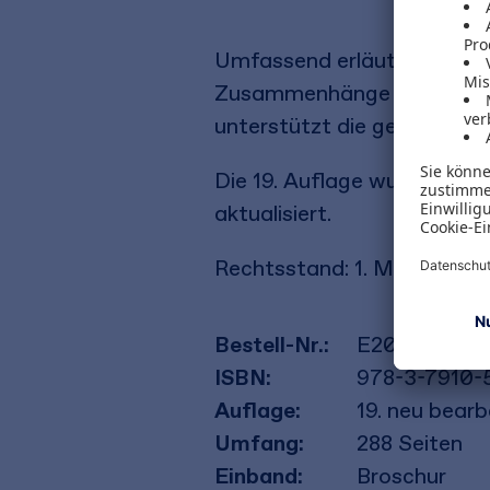
Umfassend erläutert der Ba
Zusammenhänge der beiden 
unterstützt die gezielte V
Die 19. Auflage wurde hin
aktualisiert.
Rechtsstand: 1. Mai 2021
Bestell-Nr.:
E20197
ISBN:
978-3-7910-
Auflage:
19. neu bearb
Umfang:
288
Seiten
Einband:
Broschur