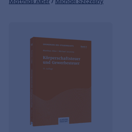
Matthias Alber
/
Michael Szczesny