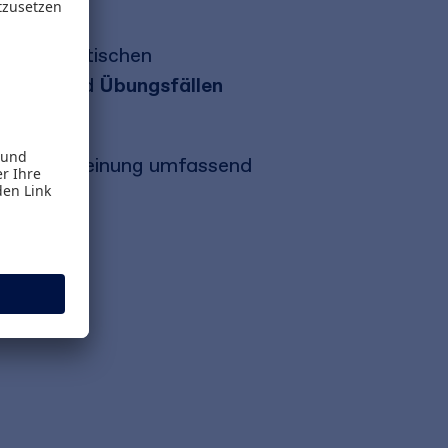
d systematischen
pielen
und
Übungsfällen
n.
rwaltungsmeinung umfassend