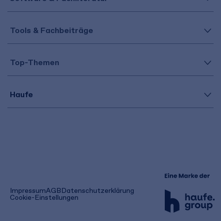
Tools & Fachbeiträge
Top-Themen
Haufe
(öffnet
Impressum
AGB
Datenschutzerklärung
in
Cookie-Einstellungen
einem
neuen
Tab)