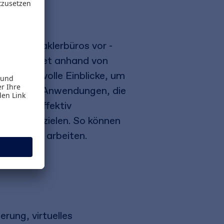
iell für Maklerbüros vor -
 Buch bietet anhand von
und wertvolle Einblicke, um
 dabei auf Anwendungen, die
e Daten effektiv
ile zu erzielen. So können
nschonend arbeiten.
erung, virtuelles