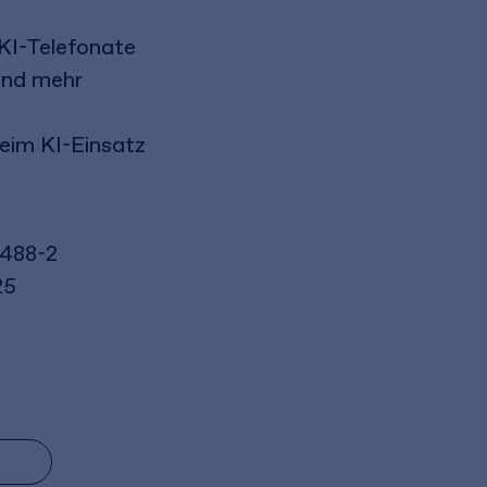
 KI-Telefonate
 und mehr
eim KI-Einsatz
8488-2
25