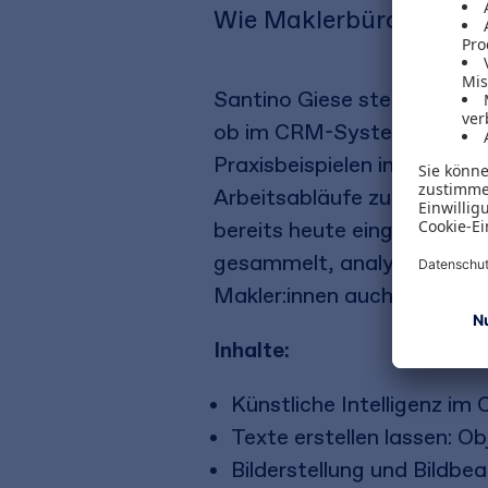
Wie Maklerbüros von KI
Santino Giese stellt die Ein
ob im CRM-System, bei der 
Praxisbeispielen inspiriere
Arbeitsabläufe zu verbesse
bereits heute eingesetzt w
gesammelt, analysiert und s
Makler:innen auch ohne umf
Inhalte:
Künstliche Intelligenz i
Texte erstellen lassen: O
Bilderstellung und Bildbea