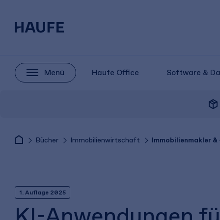
Menü
Haufe Office
Software & D
package_2
Bücher
Immobilienwirtschaft
Immobilienmakler & 
1. Auflage 2025
KI-Anwendungen fü