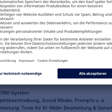
 profitieren
satzmöglichkeiten von Künstlicher Intelligenz spez
Texterstellung oder bei Bildern und Videos. Sein
nde Impulse zur Optimierung von Routineaufgaben 
rn und Kosten zu senken. Der Schwerpunkt liegt
erden können. Der Autor geht auch darauf ein, wi
trukturiert werden können, um strategische Vorte
angreiche IT-Kenntnisse effektiv und ressource
m CRM-System
bjektbeschreibung, Social Media, Prompts u. a.
rbeitung: Tools für KI-Bilder Bearbeitung & Generi