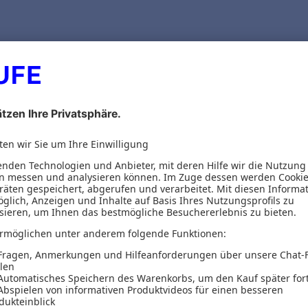
dW Bundesverband deutscher Wohnungs-
 e.V.
es GdW Bundesverbandes deutscher Wohnungs- 
 arbeiten Sie jederzeit rechtssicher.
 Sie 5 Exemplare des
Kaufvertrages für ein zu er