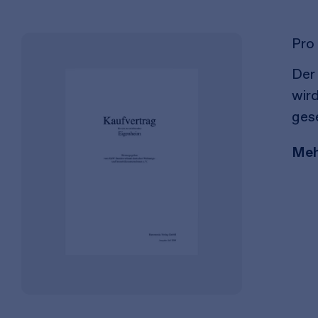
Pro 
Der
wir
gese
Meh