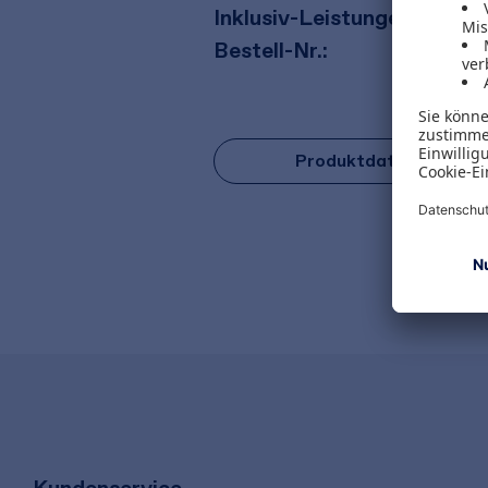
Inklusiv-Leistungen:
Pro 
Bestell-Nr.:
E06
Produktdatenblatt