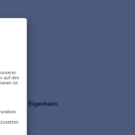
 und
und
richtendes Eigenheim
.