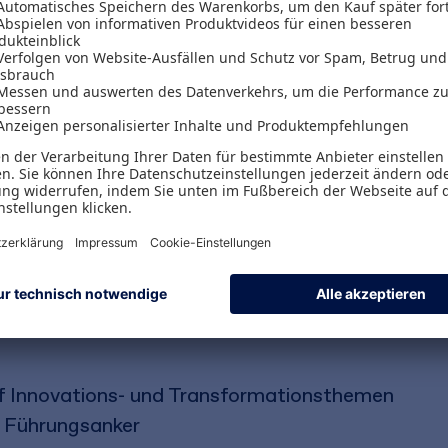
lt der Zukunft entwickeln und wie können sich Or
ausgeberwerk von Zoe Nogai beschreiben
Vordenke
e Arbeitswelt von 2035, die sie maßgeblich mitge
eue Zeitrechnung brauchen, wie sich der Arbeitsm
nft gefragt sind. Dabei geben sie Einblicke in d
n zu Arbeit, Karriere und Werten und beleuchten,
ändern wird. „Gegenstimmen“ von Persönlichkeite
utlichen dabei Gemeinsamkeiten und Unterschied
n am Arbeitsmarkt.
uf Innovations- und Transformationsthemen
s Führungsanker