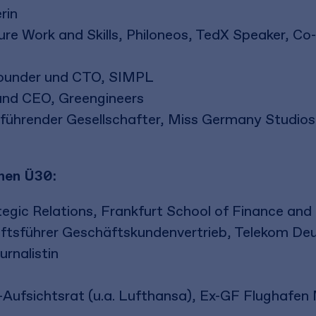
rin
ture Work and Skills, Philoneos, TedX Speaker, Co
Founder und CTO, SIMPL
und CEO, Greengineers
hrender Gesellschafter, Miss Germany Studios,
nen Ü30:
tegic Relations, Frankfurt School of Finance a
tsführer Geschäftskundenvertrieb, Telekom De
urnalistin
i-Aufsichtsrat (u.a. Lufthansa), Ex-GF Flughafe