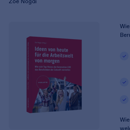
Zoe Nogai
Wie
Ber
Wie
wel