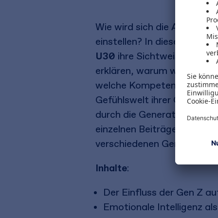
Wie wird sich die Arbeitswe
einstellen? In diesem Her
U30
ihre Sichtweise auf di
erklären, warum wir eine n
welche Kompetenzen in Zuku
Gefühlswelt ihrer Generatio
durch die Generation Z ver
einzelnen Beiträgen verde
verschiedenen Generatione
Inhalte
:
Der Einfluss der Gen Z a
Emotionale Intelligenz al