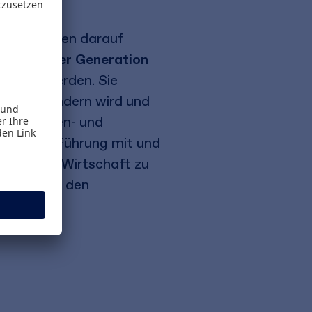
ganisationen darauf
r:innen der Generation
stalten werden. Sie
arkt verändern wird und
ie Gedanken- und
 wie sich Führung mit und
n aus der Wirtschaft zu
e zwischen den