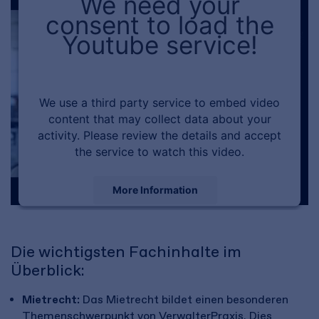
We need your
consent to load the
Youtube service!
We use a third party service to embed video
content that may collect data about your
activity. Please review the details and accept
the service to watch this video.
More Information
Accept
Die wichtigsten Fachinhalte im
Powered by
Usercentrics Consent Management
Überblick:
Platform
Mietrecht:
Das Mietrecht bildet einen besonderen
Themenschwerpunkt von VerwalterPraxis. Dies