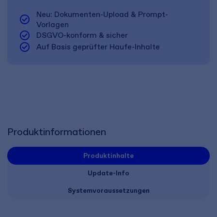
Neu: Dokumenten-Upload & Prompt-
check_circle
Vorlagen
check_circle
DSGVO-konform & sicher
check_circle
Auf Basis geprüfter Haufe-Inhalte
Produktinformationen
Produktinhalte
Update-Info
Systemvoraussetzungen