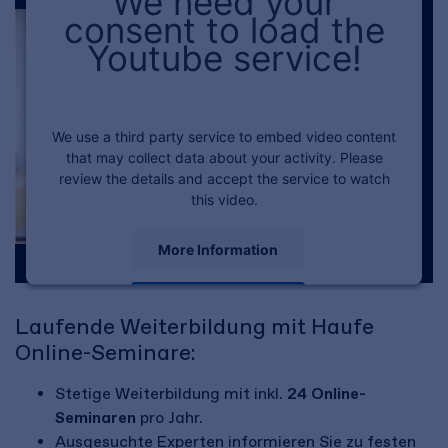
We need your
consent to load the
Youtube service!
We use a third party service to embed video content
that may collect data about your activity. Please
review the details and accept the service to watch
this video.
More Information
Accept
Laufende Weiterbildung mit Haufe
Powered by
Usercentrics Consent Management
Online-Seminare:
Platform
Stetige Weiterbildung mit inkl.
24 Online-
Seminaren
pro Jahr.
Ausgesuchte Experten informieren Sie zu festen