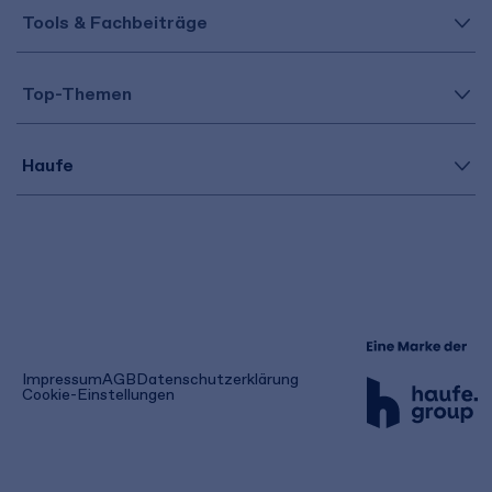
Tools & Fachbeiträge
Top-Themen
Haufe
(öffnet
Impressum
AGB
Datenschutzerklärung
in
Cookie-Einstellungen
einem
neuen
Tab)