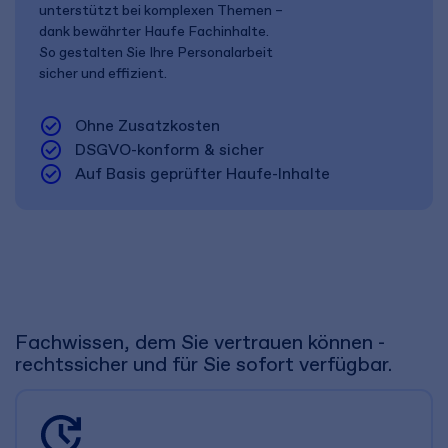
unterstützt bei komplexen Themen –
dank bewährter Haufe Fachinhalte.
So gestalten Sie Ihre Personalarbeit
sicher und effizient.
check_circle
Ohne Zusatzkosten
check_circle
DSGVO-konform & sicher
check_circle
Auf Basis geprüfter Haufe-Inhalte
Fachwissen, dem Sie vertrauen können -
rechtssicher und für Sie sofort verfügbar.