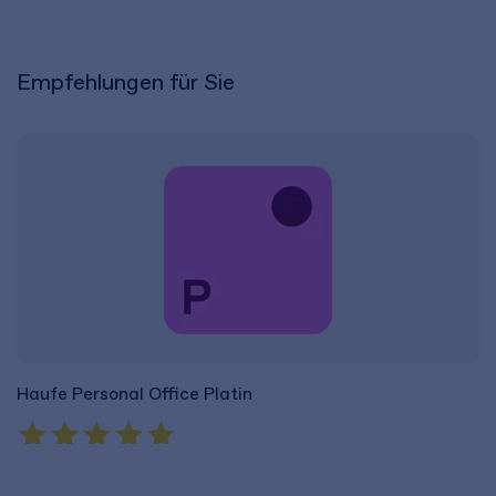
Empfehlungen für Sie
Haufe Personal Office Platin
H
3.299,00 €
2