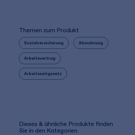
zzgl. MwSt.
3.529,93 €
inkl. MwSt.
zz
Themen zum Produkt
Sozialversicherung
Abmahnung
Arbeitsvertrag
Arbeitszeitgesetz
Dieses & ähnliche Produkte finden
Sie in den Kategorien