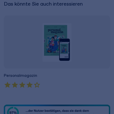
Das könnte Sie auch interessieren
Personalmagazin
A
229,00 €
3
inkl. MwSt.
214,02 €
zzgl. MwSt.
in