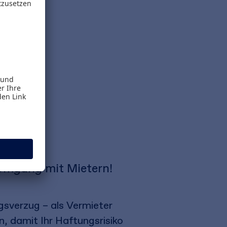
 Umgang mit Mietern!
sverzug – als Vermieter
, damit Ihr Haftungsrisiko