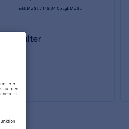
inkl. MwSt.
176,64 €
zzgl. MwSt.
r Verwalter