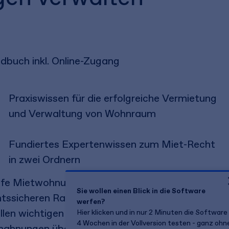
dbuch inkl. Online-Zugang
Praxiswissen für die erfolgreiche Vermietung
und Verwaltung von Wohnraum
Fundiertes Expertenwissen zum Miet-Recht
in zwei Ordnern
fe Mietwohnungen verwalten bietet Ihnen
Sie wollen einen Blick in die Software
htssicheren Rat und praxisorientierte Lösungen
werfen?
allen wichtigen Themen der Mietverwaltung: von
Hier klicken und in nur 2 Minuten die Software
4 Wochen in der Vollversion testen - ganz ohn
ahnungen über Betriebskosten, Kündigungen