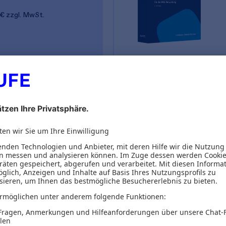
 €
zzgl. MwSt.
dbuch
Zertifizierte
Zum Produkt