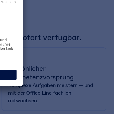
 Sie sofort verfügbar.
Persönlicher
Kompetenzvorsprung
Komplexe Aufgaben meistern — und
mit der Office Line fachlich
mitwachsen.