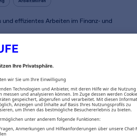
ung
Arbeitshilfen
und effizientes Arbeiten im Finanz- und
inance Office
Fragen zu Buchhaltung und
ppengerechte Textvorlagen.
Sie brauchen – fachlich
check_circle
er
Auf Basis geprüfter Haufe-Inhalte