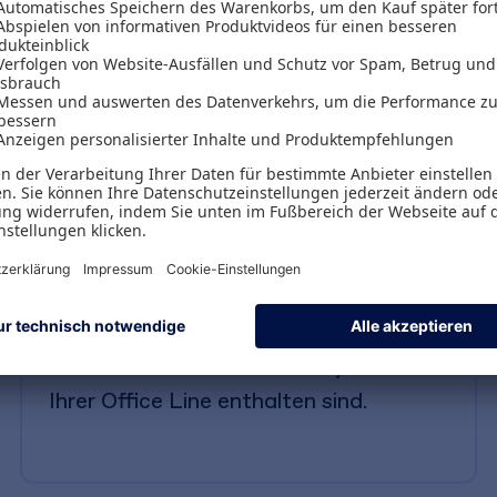
n können - rechtssicher und für
Exklusives Expertenwissen
Lernen Sie von Top-Fachkräften — mit
exklusiven Online-Seminaren, die in
Ihrer Office Line enthalten sind.