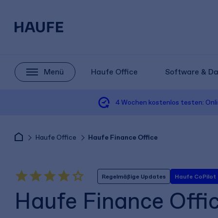
Menü
Haufe Office
Software & D
4 Wochen
kostenlos testen:
Onl
Haufe Office
Haufe Finance Office
Regelmäßige Updates
Haufe CoPilot
Haufe Finance Offi