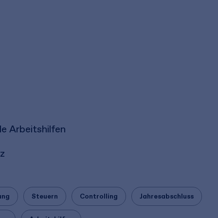
e Arbeitshilfen
tz
ung
Steuern
Controlling
Jahresabschluss