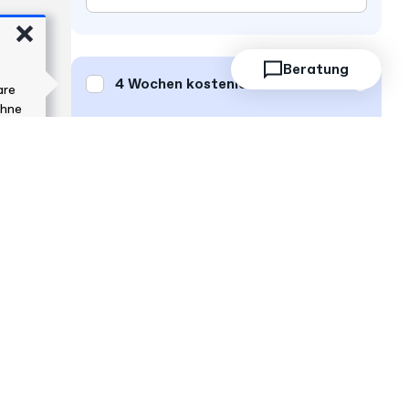
Beratung
4 Wochen
kostenlos testen
are
ohne
Voller Funktionsumfang?
Sie erhalten Zugang zur Vollversion, ohne
Eingabe von Zahlungsdaten
Muss ich vorab etwas bezahlen?
Nur wenn Sie Ihre Lizenz nach
4 Wochen
behalten möchten, wird die vorläufige Rechnung
fällig
Wie storniere ich?
Einfach mit nur einem Klick im Haufe
Kundenkonto stornieren.