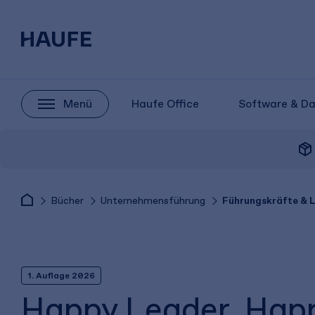
Menü
Haufe Office
Software & D
package_2
Bücher
Unternehmensführung
Führungskräfte & 
1. Auflage 2026
Happy Leader, Happ