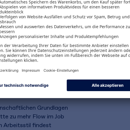
lück und Flow im Job
sel zu einem erfüllten Arbeitsleben. Es verbinde
ologen Martin Seligman mit praxisnahen und erp
in deinen beruflichen Alltag zu bringen. Du erfähr
 den Sinn deiner Arbeit neu erkennst und erfülle
rstützt dich das Buch dabei, deinen individuelle
 motivieren. Schritt für Schritt wirst du spürba
adurch erfolgreicher in deinem Job sein.
enschaftlichen Grundlagen
itte zu mehr Flow im Job
n Arbeitsstil findest