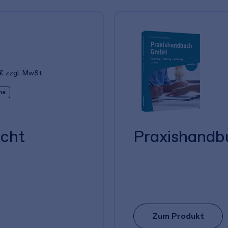
€
zzgl. MwSt.
ne
echt
Praxishand
Zum Produkt