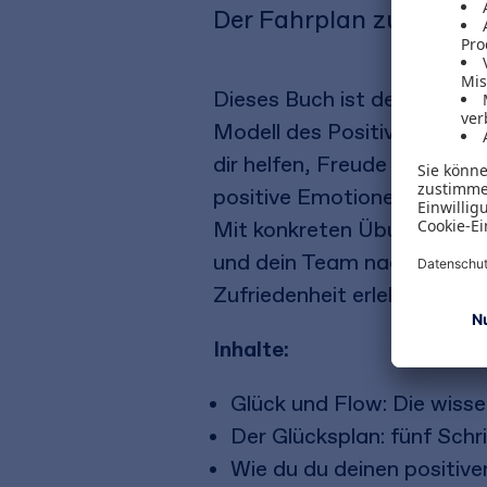
Der Fahrplan zu mehr G
Dieses Buch ist dein Schlüs
Modell des Positiven Psych
dir helfen, Freude und Sinn 
positive Emotionen stärkst,
Mit konkreten Übungen unte
und dein Team nachhaltig zu
Zufriedenheit erleben und d
Inhalte:
Glück und Flow: Die wiss
Der Glücksplan: fünf Schr
Wie du du deinen positive