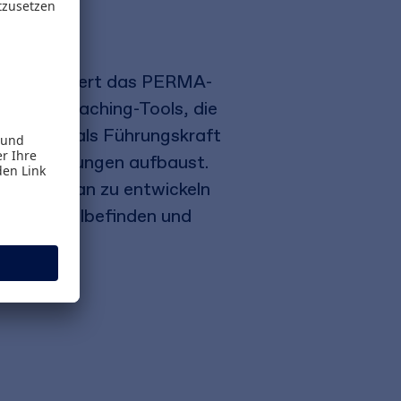
t und erweitert das PERMA-
robten Coaching-Tools, die
st, wie du als Führungskraft
nde Beziehungen aufbaust.
n Glücksplan zu entwickeln
r mehr Wohlbefinden und