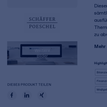
Diese
sämtl
ausfü
Theme
zu ab
Mehr 
Weitere
Bilder
Highligh
Bilanzi
Finanz
DIESES PRODUKT TEILEN
Maßgeb