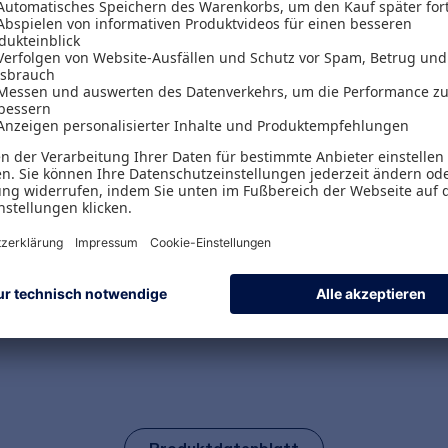
eine intuitive Benutze
Volltextsuche finden 
Ihren gewünschten In
bleiben Sie zudem i
keine wichtigen Ände