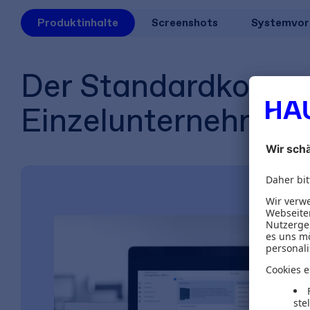
Produktinhalte
Screenshots
Systemvor
Der Standardkommen
Einzelunternehmen