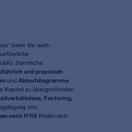
ss" lösen Sie auch
usführliche
ublG. Sämtliche
sführlich und praxisnah
en
und
Ablaufdiagramme
s Kapitel zu übergreifenden
ldverhältnisse, Factoring,
ngslegung von
gen nach IFRS
finden sich