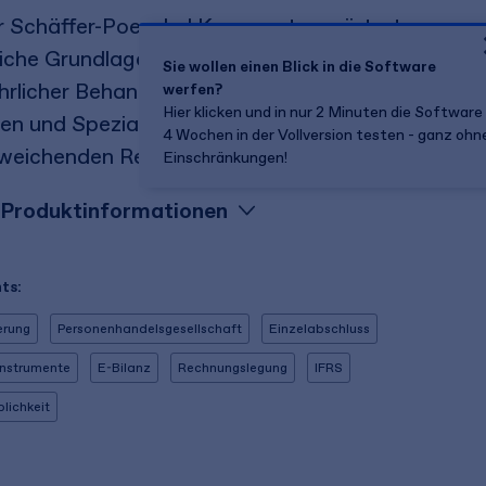
r Schäffer-Poeschel Kommentar erörtert
iche Grundlagen des Einzelabschlusses mit
Sie wollen einen Blick in die Software
hrlicher Behandlung von übergreifenden
werfen?
Hier klicken und in nur 2 Minuten die Software
n und Spezialfragen - inklusive Erläuterungen
4 Wochen in der Vollversion testen - ganz ohn
weichenden Regelungen nach IFRS.
Einschränkungen!
Produktinformationen
ts:
erung
Personenhandelsgesellschaft
Einzelabschluss
instrumente
E-Bilanz
Rechnungslegung
IFRS
lichkeit