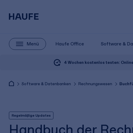
Menü
Haufe Office
Software & D
4 Wochen kostenlos testen:
Onlin
Software & Datenbanken
Rechnungswesen
Buchfü
Regelmäßige Updates
Handbuch der Rechn