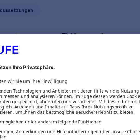
aussetzungen
tar zur Bilanzierung
Alles aus ein
Von der Startseite gr
Kommentierungen sow
Verwaltungsanweisun