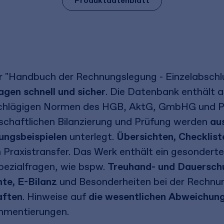
Produktdatenblatt
"Handbuch der Rechnungslegung - Einzelabschlu
agen schnell und sicher
. Die Datenbank enthält a
chlägigen Normen des HGB, AktG, GmbHG und P
lschaftlichen Bilanzierung und Prüfung werden
au
ungsbeispielen
unterlegt.
Übersichten, Checklist
 Praxistransfer. Das Werk enthält ein gesonderte
pezialfragen, wie bspw.
Treuhand- und Dauerschu
nte, E-Bilanz
und Besonderheiten bei der Rechnu
aften
. Hinweise auf
die wesentlichen Abweichun
mmentierungen.