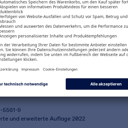
nsicht professionell und selbstbewusst, sehen si
onfrontiert. Das Handbuch wurde in seiner sech
neu geschrieben. Aktuelle Entwicklungen in den N
s liegt in der Verknüpfung von Wissenschaft und 
hren nicht nur, sondern befinden sich gleichzeiti
yer/Ruth Simsa/Christoph Badelt
-5561-9
ierte und erweiterte Auflage 2022