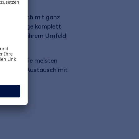
ch aber auch mit ganz
sten Auflage komplett
POs und in ihrem Umfeld
Praxis – die meisten
g in regem Austausch mit