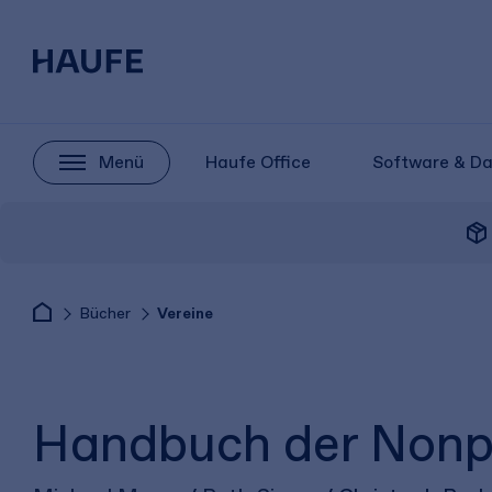
Menü
Haufe Office
Software & D
package_2
Bücher
Vereine
Handbuch der Nonpr