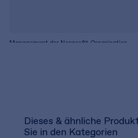
Management der Nonprofit-Organisation
74,95 €
inkl. MwSt.
70,05 €
zzgl. MwSt.
Dieses & ähnliche Produk
Sie in den Kategorien