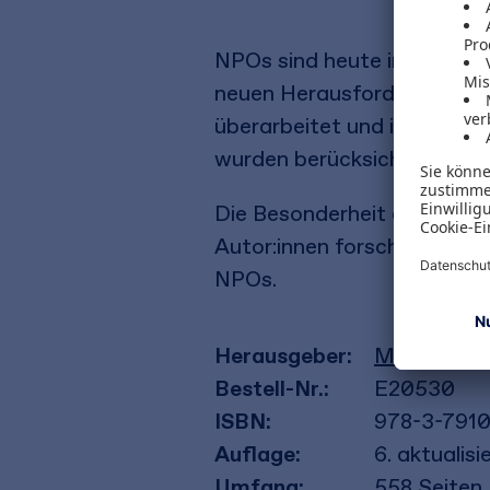
NPOs sind heute in jeder Hi
neuen Herausforderungen k
überarbeitet und in Teilen 
wurden berücksichtigt.
Die Besonderheit des Buche
Autor:innen forschen und le
NPOs.
Herausgeber:
Michael Me
Bestell-Nr.:
E20530
ISBN:
978-3-7910
Auflage:
6. aktualis
Umfang:
558
Seiten