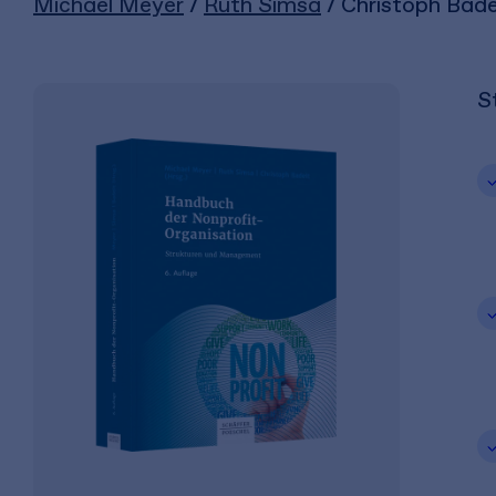
Michael Meyer
/
Ruth Simsa
/ Christoph Bade
S