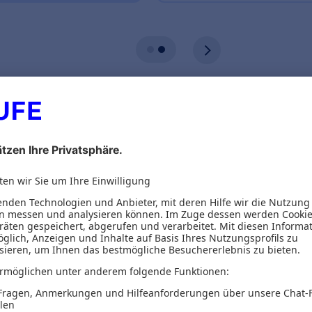
ionen
eber
Inhaltsverzeichnis
 alle Aktiven im NPO-Management