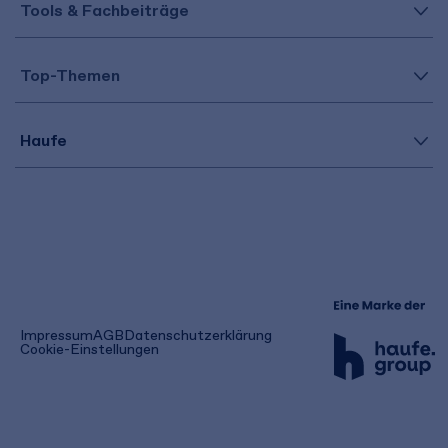
Tools & Fachbeiträge
Top-Themen
Haufe
(öffnet
Impressum
AGB
Datenschutzerklärung
in
Cookie-Einstellungen
einem
neuen
Tab)